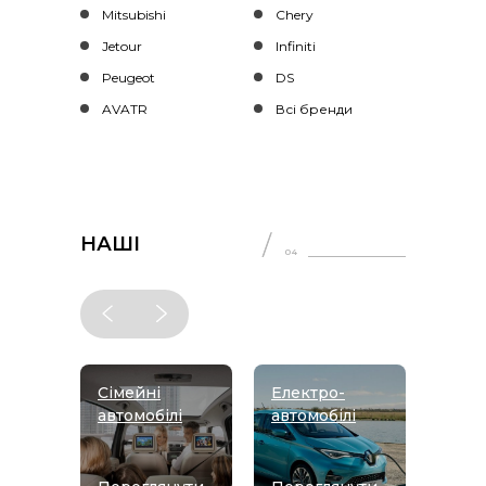
Mitsubishi
Chery
Jetour
Infiniti
Peugeot
DS
AVATR
Всі бренди
НАШІ
04
ПІДБІРКИ
ітражні
Сімейні
Електро-
Міські
білі
автомобілі
автомобілі
автомоб