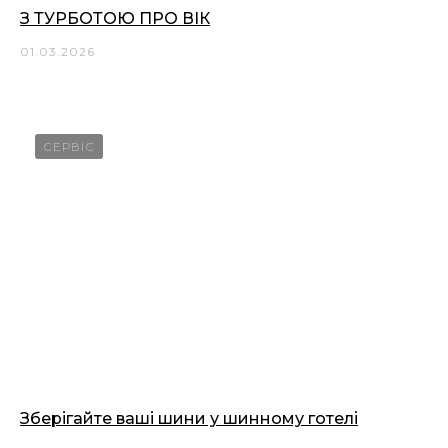
З ТУРБОТОЮ ПРО ВІК
01.03.2026
СЕРВІС
Зберігайте ваші шини у шинному готелі