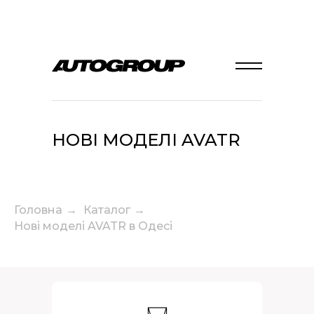
НОВІ МОДЕЛІ AVATR
Головна
→
Каталог
→
Нові моделі AVATR в Одесі