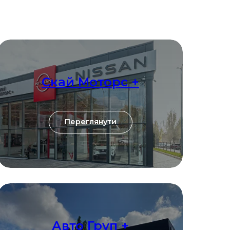
Скай Моторс +
Переглянути
Авто Груп +