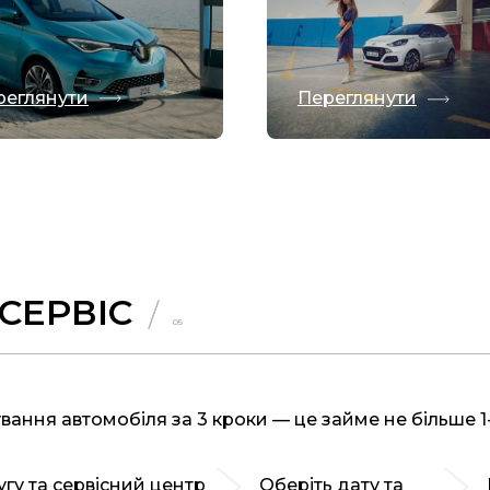
реглянути
Переглянути
СЕРВІС
05
вання автомобіля за 3 кроки — це займе не більше 1-
угу та сервісний центр
Оберіть дату та