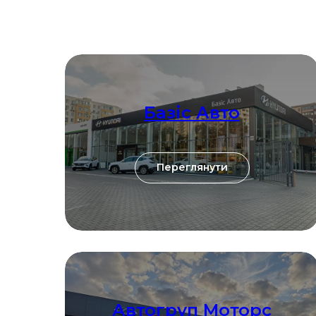
Базіс Авто
Переглянути
Автогруп Моторс