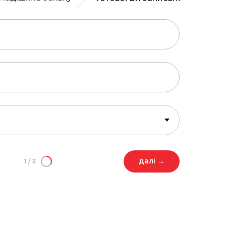
далі →
1
/
3