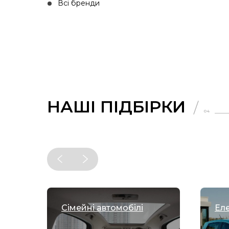
Всі бренди
НАШІ ПІДБІРКИ
04
 млн
Сімейні автомобілі
Еле