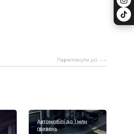
Переглянути усі
Автомобілі до 1 млн
Міські 
гривень