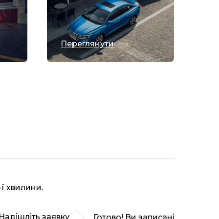
Переглянути
Перегл
ї хвилини.
Надішліть заявку
Готово! Ви записані