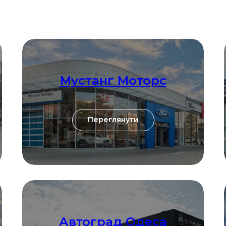
Мустанг Моторс
Переглянути
Автоград Одеса