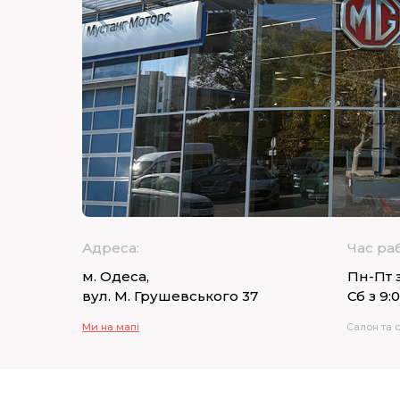
Адреса:
Час ра
м. Одеса,
Пн-Пт з
вул. М. Грушевського 37
Сб з 9:
Ми на мапі
Салон та 