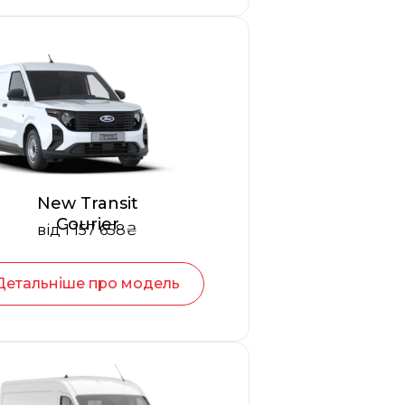
New Transit
Courier
від 1 157 658₴
Детальніше про модель