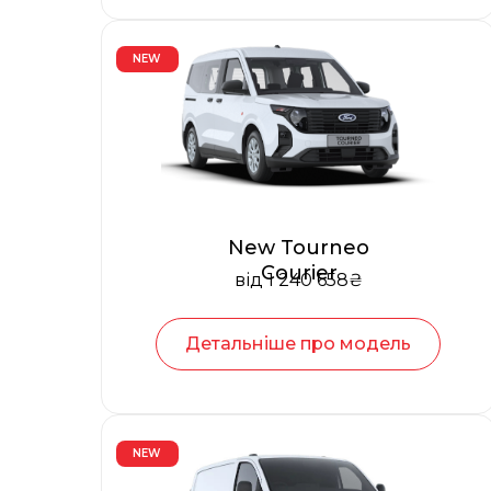
NEW
New Tourneo
Courier
від 1 240 658₴
Детальніше про модель
NEW