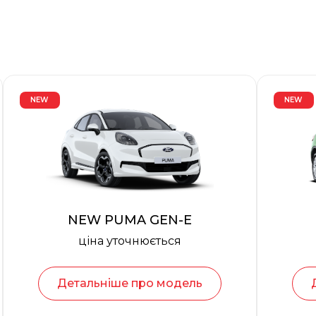
NEW
NEW
NEW PUMA GEN-E
ціна уточнюється
Детальніше про модель