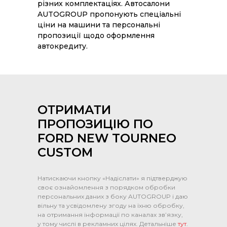
різних комплектаціях. Автосалони
AUTOGROUP пропонують спеціальні
ціни на машини та персональні
пропозиції щодо оформлення
автокредиту.
ОТРИМАТИ
ПРОПОЗИЦІЮ ПО
FORD NEW TOURNEO
CUSTOM
Натискаючи кнопку «Надіслати» я підтверджую
своє ознайомлення з порядком обробки
персональних даних з боку AUTOGROUP і даю
вільну та усвідомлену згоду на їхню обробку,
на отримання інформації по каналах зв’язку,
у тому числі в рекламних цілях. Детальніше
тут
.