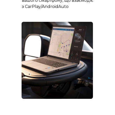
вашого смартфону, що взаємодіє
з CarPlay/AndroidAuto