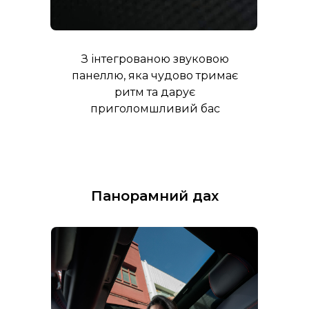
З інтегрованою звуковою
панеллю, яка чудово тримає
ритм та дарує
приголомшливий бас
Панорамний дах