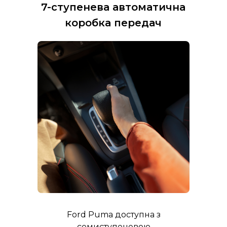
7-ступенева автоматична
коробка передач
Ford Puma доступна з
семиступеневою