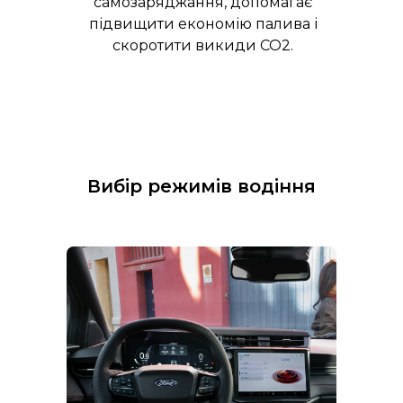
самозаряджання, допомагає
підвищити економію палива і
скоротити викиди CO2.
Вибір режимів водіння