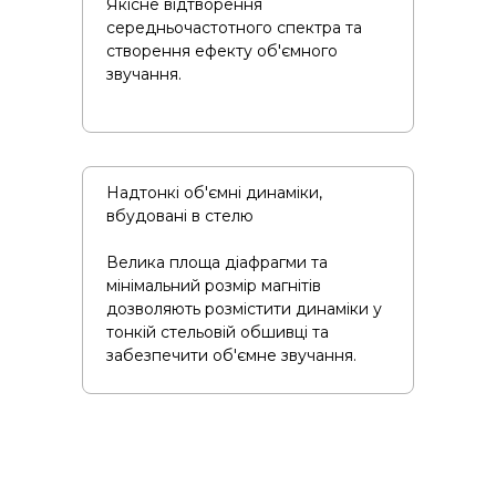
Якісне відтворення
середньочастотного спектра та
створення ефекту об'ємного
звучання.
Надтонкі об'ємні динаміки,
вбудовані в стелю
Велика площа діафрагми та
мінімальний розмір магнітів
дозволяють розмістити динаміки у
тонкій стельовій обшивці та
забезпечити об'ємне звучання.