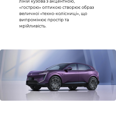
ліній кузова з акцентною,
«гострою» оптикою створює образ
величної «техно-колісниці», що
випромінює простір та
мрійливість.