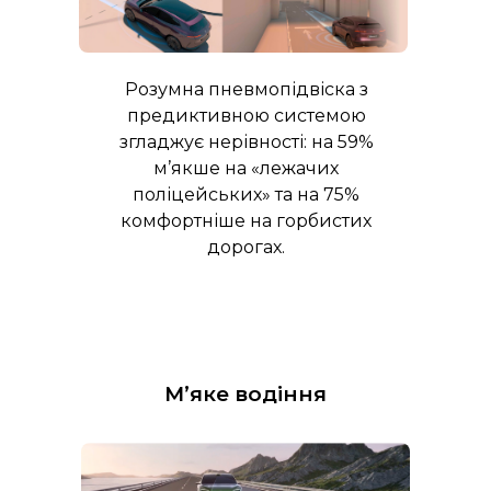
Розумна пневмопідвіска з
предиктивною системою
згладжує нерівності: на 59%
м’якше на «лежачих
поліцейських» та на 75%
комфортніше на горбистих
дорогах.
М’яке водіння