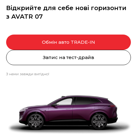
Відкрийте для себе нові горизонти
з AVATR 07
Обмін авто TRADE-IN
Запис на тест-драйв
З нами завжди вигідно!