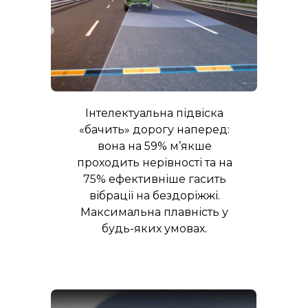
Інтелектуальна підвіска
«бачить» дорогу наперед:
вона на 59% м’якше
проходить нерівності та на
75% ефективніше гасить
вібрації на бездоріжжі.
Максимальна плавність у
будь-яких умовах.