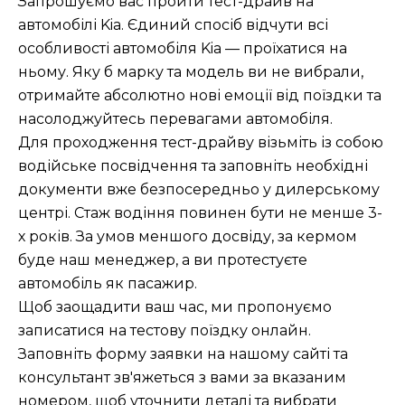
Запрошуємо вас пройти тест-драйв на
автомобілі Kia. Єдиний спосіб відчути всі
особливості автомобіля
Kia
— проїхатися на
ньому. Яку б марку та модель ви не вибрали,
отримайте абсолютно нові емоції від поїздки та
насолоджуйтесь перевагами автомобіля.
Для проходження тест-драйву візьміть із собою
водійське посвідчення та заповніть необхідні
документи вже безпосередньо у дилерському
центрі. Стаж водіння повинен бути не менше 3-
х років. За умов меншого досвіду, за кермом
буде наш менеджер, а ви протестуєте
автомобіль як пасажир.
Щоб заощадити ваш час, ми пропонуємо
записатися на тестову поїздку онлайн.
Заповніть форму заявки на нашому сайті та
консультант зв'яжеться з вами за вказаним
номером, щоб уточнити деталі та вибрати