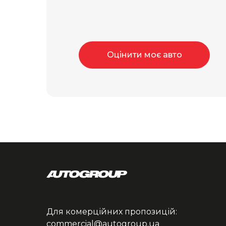
Оцінити моє авто
Для комерційних пропозицій:
commercial@autogroup.ua