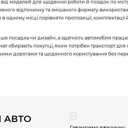
- від моделей для щоденної роботи й поїздок по міст
ктивного відпочинку та змішаного формату використ
 в одному місці порівняти пропозиції, комплектації й
лише посадка чи дизайн, а здатність автомобіля прац
мат обирають покупці, яким потрібен транспорт для
нішими дорогами та щоденного користування без пере
 АВТО
Гарантуємо юридичну