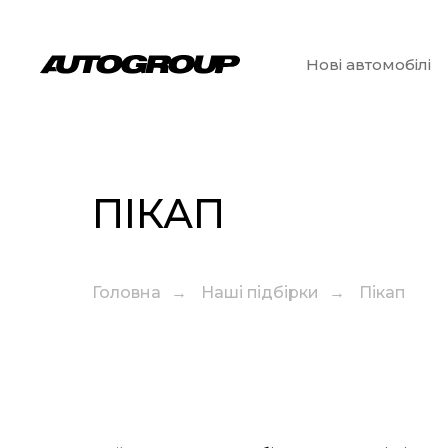
Нові автомобілі
ПІКАП
Головна
→
Наші підбірки
→
Пікап