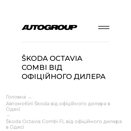
ŠKODA OCTAVIA
COMBI ВІД
ОФІЦІЙНОГО ДИЛЕРА
В ОДЕСІ
Головна
→
Автомобілі Škoda від офіційного дилера в
Одесі
→
Škoda Octavia Combi FL від офіційного дилера
в Одесі