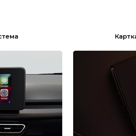
стема
Картка