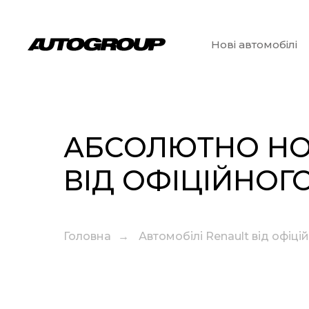
Нові автомобілі
АБСОЛЮТНО НО
ВІД ОФІЦІЙНОГ
Головна
→
Автомобілі Renault від офіці