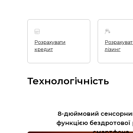
Розрахувати
Розрахува
кредит
лізинг
Технологічність
8-дюймовий сенсорний
функцією бездротової 
смартфона