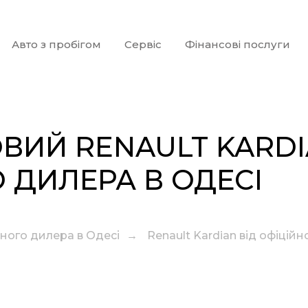
Авто з пробігом
Сервіс
Фінансові послуги
ВИЙ RENAULT KARD
О ДИЛЕРА В ОДЕСІ
йного дилера в Одесі
→
Renault Kardian від офіцій