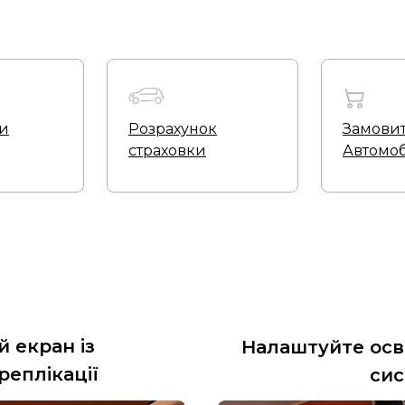
ти
Розрахунок
Замови
страховки
Автомоб
 екран із
Налаштуйте осв
реплікації
сис