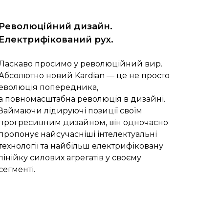
Революційний дизайн.
Електрифікований рух.
Ласкаво просимо у революційний вир.
Абсолютно новий Kardian — це не просто
еволюція попередника,
а повномасштабна революція в дизайні.
Займаючи лідируючі позиції своїм
прогресивним дизайном, він одночасно
пропонує найсучасніші інтелектуальні
технології та найбільш електрифіковану
лінійку силових агрегатів у своєму
сегменті.