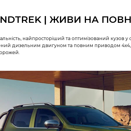
NDTREK | ЖИВИ НА ПОВ
ьність, найпросторіший та оптимізований кузов у с
ий дизельним двигуном та повним приводом 4х4, 
дорожей.