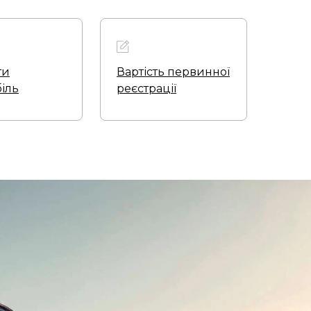
ти
Вартість первинної
іль
реєстрації