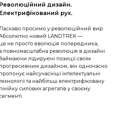
Революційний дизайн.
Електрифікований рух.
Ласкаво просимо у революційний вир.
Абсолютно новий LANDTREK —
це не просто еволюція попередника,
а повномасштабна революція в дизайні.
Займаючи лідируючі позиції своїм
прогресивним дизайном, він одночасно
пропонує найсучасніші інтелектуальні
технології та найбільш електрифіковану
лінійку силових агрегатів у своєму
сегменті.