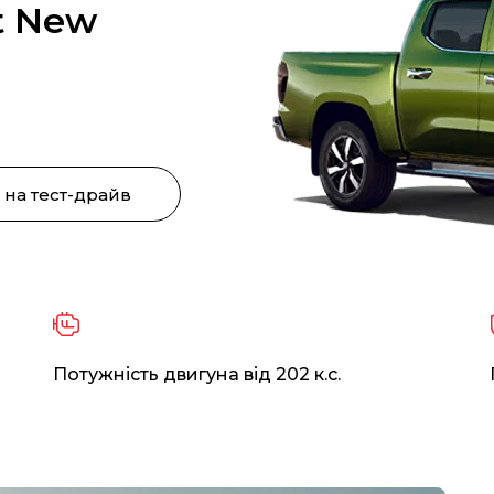
t New
 на тест-драйв
Потужність двигуна від 202 к.с.