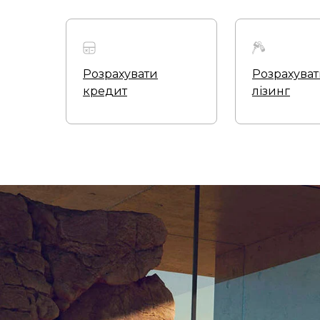
Розрахувати
Розрахува
кредит
лізинг