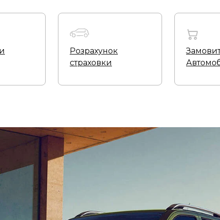
ти
Розрахунок
Замови
страховки
Автомоб