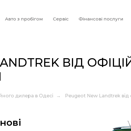
Авто з пробігом
Сервіс
Фінансові послуги
ANDTREK ВІД ОФІЦІ
І
ійного дилера в Одесі
→
Peugeot New Landtrek від 
нові