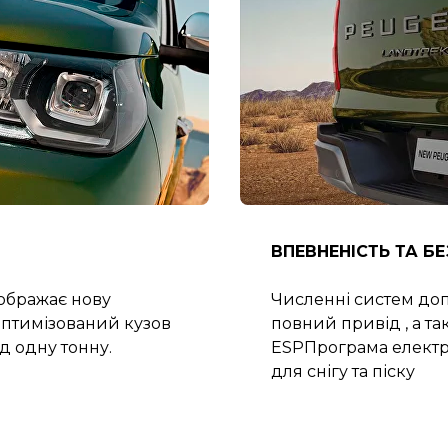
ВПЕВНЕНІСТЬ ТА Б
дображає нову
Численні систем доп
оптимізований кузов
повний привід , а т
д одну тонну.
ESPПрограма електро
для снігу та піску