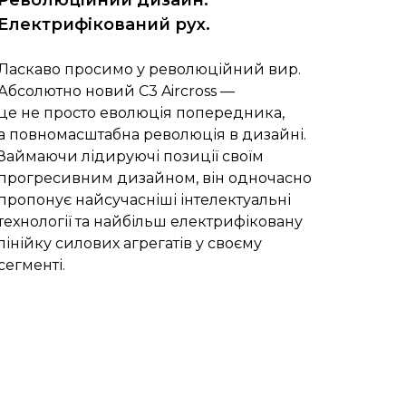
Революційний дизайн.
Електрифікований рух.
Ласкаво просимо у революційний вир.
Абсолютно новий C3 Aircross —
це не просто еволюція попередника,
а повномасштабна революція в дизайні.
Займаючи лідируючі позиції своїм
прогресивним дизайном, він одночасно
пропонує найсучасніші інтелектуальні
технології та найбільш електрифіковану
лінійку силових агрегатів у своєму
сегменті.