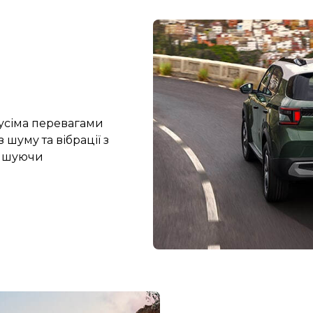
усіма перевагами
 шуму та вібрації з
еншуючи