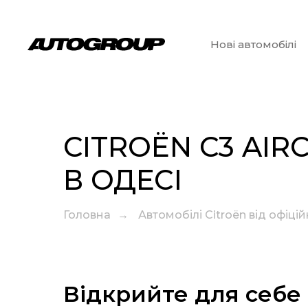
Нові автомобілі
CITROËN C3 AIR
В ОДЕСІ
Головна
→
Автомобілі Citroën від офіці
Відкрийте для себе 