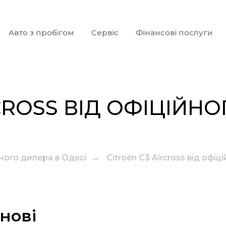
Авто з пробігом
Сервіс
Фінансові послуги
CROSS ВІД ОФІЦІЙН
йного дилера в Одесі
→
Citroën С3 Aircross від офі
нові