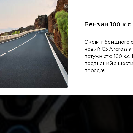
Бензин 100 к.с.
Окрім гібридного с
новий C3 Aircross
потужністю 100 к.с
поєднаний з шести
передач.