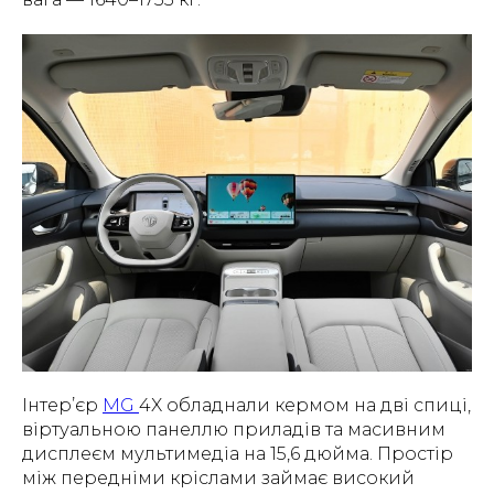
Інтер’єр
MG
4X обладнали кермом на дві спиці,
віртуальною панеллю приладів та масивним
дисплеєм мультимедіа на 15,6 дюйма. Простір
між передніми кріслами займає високий