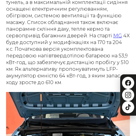
тунель, а в максимальній комплектації сидіння
оснащені електричним регулюванням,
обігрівом, системою вентиляції та функцією
масажу. Список обладнання також включає
панорамне скління даху, тепле кермо та
сервопривід багажних дверей. На старті
MG
4X
буде доступний у модифікаціях на 170 та 204
к.с. Початкова версія укомплектована
передовою напівтвердотілою батареєю на 53,9
кВт-год, що забезпечує дистанцію пробігу у 510
км. Як альтернативу пропонуватимуть LFP-
акумулятор ємністю 64 кВт-год, з яким запас
ходу зросте до 610 км.