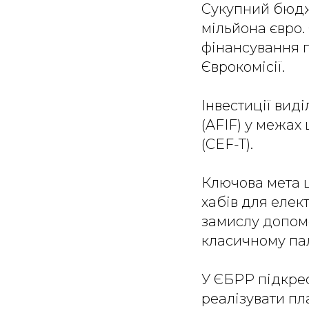
Сукупний бюдже
мільйона євро.
фінансування п
Єврокомісії.
Інвестиції виді
(AFIF) у межах 
(CEF-T).
Ключова мета ц
хабів для елект
замислу допом
класичному пал
У ЄБРР підкре
реалізувати пл