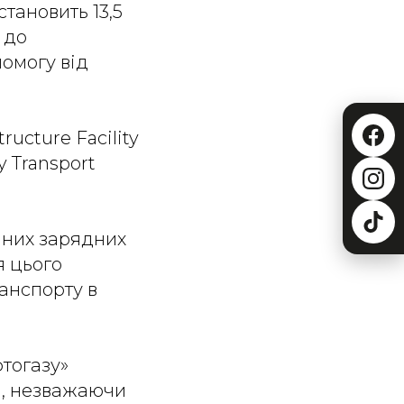
тановить 13,5
 до
омогу від
ructure Facility
y Transport
чних зарядних
я цього
анспорту в
тогазу»
и, незважаючи