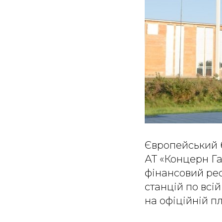
Європейський б
АТ «Концерн Га
фінансовий ре
станцій по всі
на офіційній п