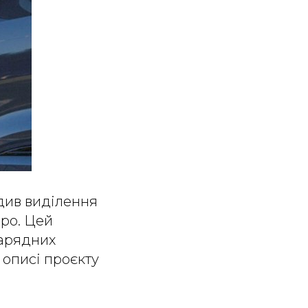
див виділення
вро. Цей
зарядних
 описі проєкту