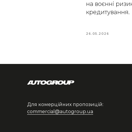
на воєнні ризи
кредитування.
26.05.2026
Для комерційних пропозицій:
commercial@autogroup.ua