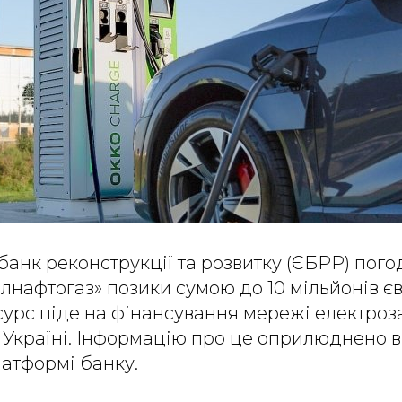
анк реконструкції та розвитку (ЄБРР) пого
лнафтогаз» позики сумою до 10 мільйонів є
сурс піде на фінансування мережі електро
й Україні. Інформацію про це оприлюднено в
латформі банку.