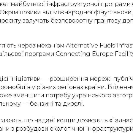
т майбутньої інфраструктурної програми с
 Окрім позики від міжнародної фінустанови,
роєкту залучать безповоротну грантову доп
ляють через механізм Alternative Fuels Infrast
цільової програми Connecting Europe Facilit
ієї ініціативи — розширення мережі публі
ромобілів у різних регіонах країни. Втіленн
оже зменшити потребу українського автотр
ьному — бензині та дизелі.
слюють, що надані кошти дозволять «Галнаф
ани з розбудови екологічної інфраструктур