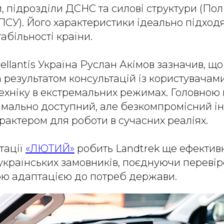
, підрозділи ДСНС та силові структури (Пол
СУ). Його характеристики ідеально підходя
абільності країни.
ellantis Україна Руслан Акімов зазначив, що
 результатом консультацій із користувачами
ехніку в екстремальних режимах. Головною
мально доступний, але безкомпромісний ін
рактером для роботи в сучасних реаліях.
тації
«ЛЮТИЙ»
робить Landtrek ще ефекти
країнських замовників, поєднуючи перевір
ою адаптацією до потреб держави.