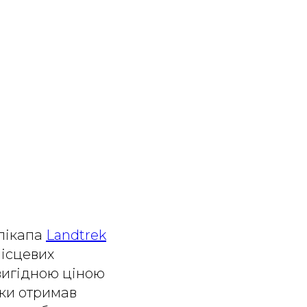
 пікапа
Landtrek
ісцевих
 вигідною ціною
рки отримав