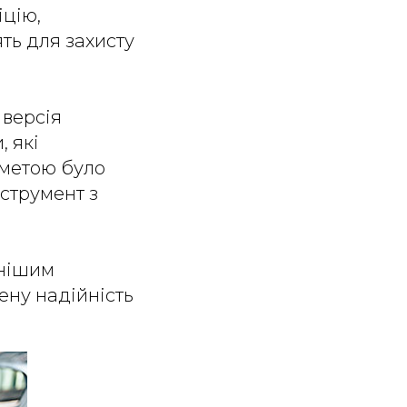
іцію,
ть для захисту
 версія
, які
 метою було
струмент з
внішим
ену надійність