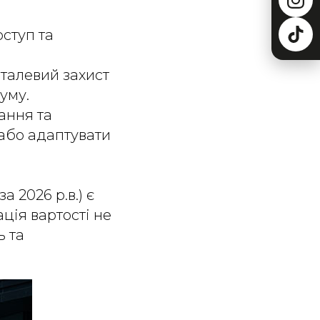
ступ та
еталевий захист
уму.
ання та
 або адаптувати
а 2026 р.в.) є
ція вартості не
ь та