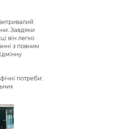
 витривалий
они. Завдяки
ці він легко
анні з повним
ідмінну
фічні потреби:
льних