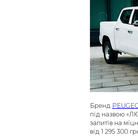
Бренд
PEUGE
під назвою «Л
запитів на міц
від 1 295 300 