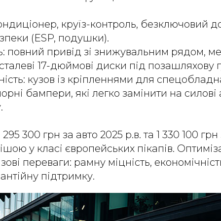
ондиціонер, круїз-контроль, безключовий до
зпеки (ESP, подушки).
ь: повний привід зі знижувальним рядом, м
 сталеві 17-дюймові диски під позашляхову г
ність: кузов із кріпленнями для спецобладн
чорні бампери, які легко замінити на силові
.
295 300 грн за авто 2025 р.в. та 1 330 100 грн з
шою у класі європейських пікапів. Оптиміза
зові переваги: рамну міцність, економічніст
антійну підтримку.