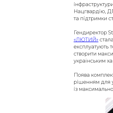
інфраструктури
Нацгвардію, ДП
та підтримки ст
Гендиректор St
«ЛЮТИЙ»
стала
експлуатують т
створити макси
українським ха
Поява комплек
рішенням для у
із максимальн