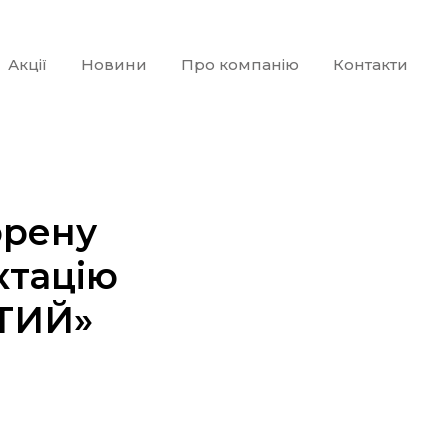
Акції
Новини
Про компанію
Контакти
орену
ктацію
ЮТИЙ»