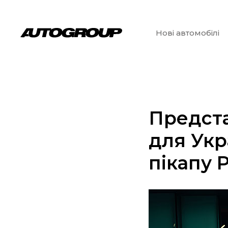
Нові автомобілі
Предста
для Укр
пікапу