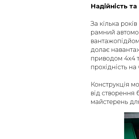
Надійність та
За кілька рокі
рамний автомоб
вантажопідйомн
долає навантаж
приводом 4х4 
прохідність на
Конструкція мо
від створення
майстерень дл