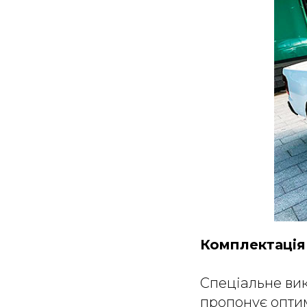
Комплектаці
Спеціальне вик
пропонує опти