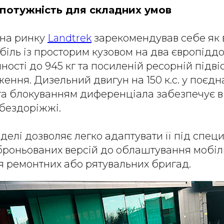
 потужність для складних умов
в на ринку
Landtrek
зарекомендував себе як
іль із просторим кузовом на два європідд
ості до 945 кг та посиленій ресорній підвіс
ення. Дизельний двигун на 150 к.с. у поєдн
та блокуванням диференціала забезпечує в
 бездоріжжі.
делі дозволяє легко адаптувати її під специ
 броньованих версій до облаштування мобі
я ремонтних або рятувальних бригад.