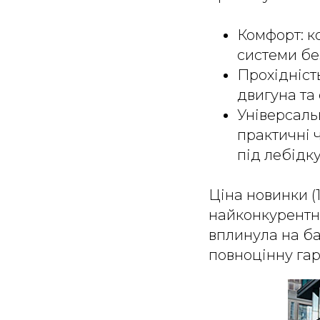
Комфорт: к
системи бе
Прохідніст
двигуна та
Універсаль
практичні 
під лебідку
Ціна новинки (1 
найконкурентні
вплинула на ба
повноцінну гар