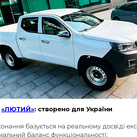
я
«ЛЮТИЙ»
: створено для України
онання базується на реальному досвіді екс
мальний баланс функціональності: