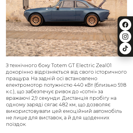
З технічного боку Totem GT Electric Zeal01
докорінно відрізняється від свого історичного
пращура. На задній осі встановлено
електромотор потужністю 440 кВт (близько 598
к.с.), що забезпечує ривок до «сотні» за
вражаючі 2,9 секунди. Дистанція пробігу на
одному заряді сягає 482 км, що дозволяє
використовувати цей емоційний автомобіль
не лише для виставок, а й для щоденних
поїздок.