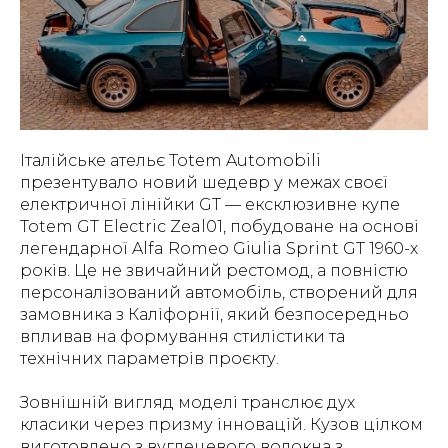
Італійське ательє Totem Automobili
презентувало новий шедевр у межах своєї
електричної лінійки GT — ексклюзивне купе
Totem GT Electric Zeal01, побудоване на основі
легендарної Alfa Romeo Giulia Sprint GT 1960-х
років. Це не звичайний рестомод, а повністю
персоналізований автомобіль, створений для
замовника з Каліфорнії, який безпосередньо
впливав на формування стилістики та
технічних параметрів проєкту.
Зовнішній вигляд моделі транслює дух
класики через призму інновацій. Кузов цілком
виготовлено з вуглецевого волокна з