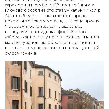
характерним ромбоподібним плетінням, а
ключовою особливістю став унікальний колір
Azzurro Pervinca — складне тришарове
покриття з ефектом металік, нанесене вручну.
Фарба змінює тон залежно від світла,
нагадуючи краєвиди каліфорнійського
узбережжя. Естетику доповнюють елементи в
матовому золоті: від обрамлення оптики та
вікон до фірмового щита радіатора і деталей
склоочисників.