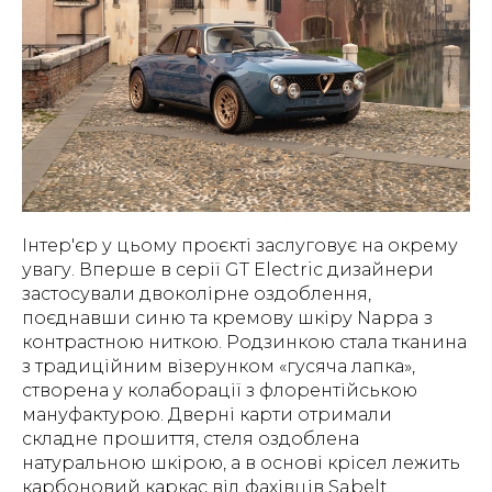
Інтер'єр у цьому проєкті заслуговує на окрему
увагу. Вперше в серії GT Electric дизайнери
застосували двоколірне оздоблення,
поєднавши синю та кремову шкіру Nappa з
контрастною ниткою. Родзинкою стала тканина
з традиційним візерунком «гусяча лапка»,
створена у колаборації з флорентійською
мануфактурою. Дверні карти отримали
складне прошиття, стеля оздоблена
натуральною шкірою, а в основі крісел лежить
карбоновий каркас від фахівців Sabelt.