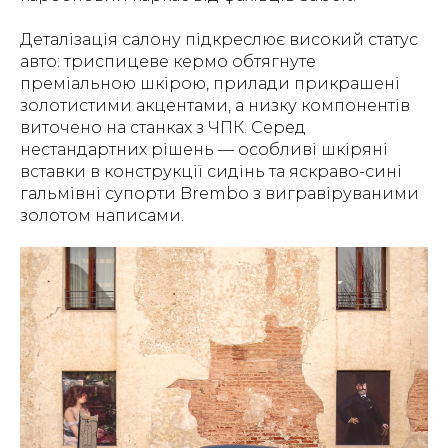
Деталізація салону підкреслює високий статус
авто: триспицеве кермо обтягнуте
преміальною шкірою, прилади прикрашені
золотистими акцентами, а низку компонентів
виточено на станках з ЧПК. Серед
нестандартних рішень — особливі шкіряні
вставки в конструкції сидінь та яскраво-сині
гальмівні супорти Brembo з вигравіруваними
золотом написами.