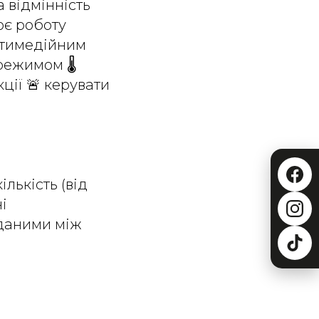
 відмінність
ює роботу
ьтимедійним
ежимом 🌡️
ції 🚨 керувати
лькість (від
і
 даними між