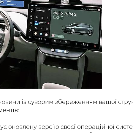
новини із суворим збереженням вашої струк
ментів:
ує оновлену версію своєї операційної сист