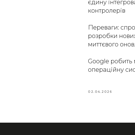
єдину інтегро
контролерів
Переваги: спро
розробки нови
миттєвого оно
Google робить 
операційну сис
02.04.2026