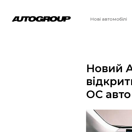
Нові автомобілі
Новий A
відкрит
ОС авто