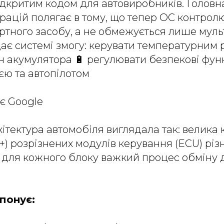
ідкритим кодом для автовиробників. Головна
ерацій полягає в тому, що тепер ОС контрол
ортного засобу, а не обмежується лише мул
ає системі змогу: керувати температурним р
н акумулятора 🔋 регулювати безпекові функ
ією та автопілотом
є Google
тектура автомобіля виглядала так: велика кі
0+) розрізнених модулів керування (ECU) різн
 для кожного блоку важкий процес обміну
понує: