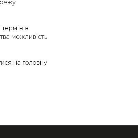
ережу
 термінів
тва можливість
ися на головну