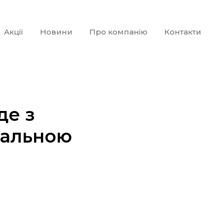
Акції
Новини
Про компанію
Контакти
де з
ральною