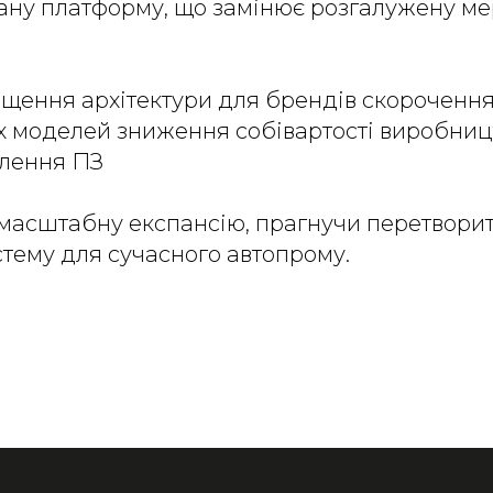
вану платформу, що замінює розгалужену м
щення архітектури для брендів скорочення
х моделей зниження собівартості виробниц
влення ПЗ
масштабну експансію, прагнучи перетворит
тему для сучасного автопрому.