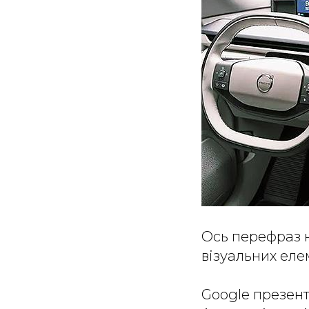
Ось перефраз 
візуальних еле
Google презент