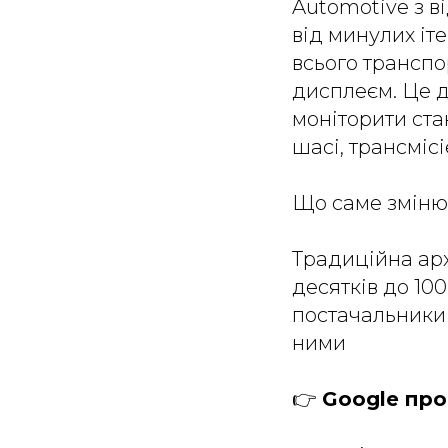
Automotive з в
від минулих іт
всього трансп
дисплеєм. Це д
моніторити ста
шасі, трансміс
Що саме зміню
Традиційна архі
десятків до 10
постачальники
ними
👉
Google про