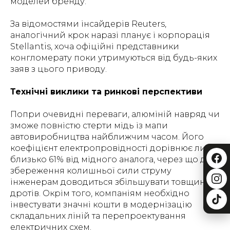
моделей бренду.
За відомостями інсайдерів Reuters,
аналогічний крок наразі планує і корпорація
Stellantis, хоча офіційні представники
конгломерату поки утримуються від будь-яких
заяв з цього приводу.
Технічні виклики та ринкові перспективи
Попри очевидні переваги, алюміній навряд чи
зможе повністю стерти мідь із мапи
автовиробництва найближчим часом. Його
коефіцієнт електропровідності дорівнює лише
близько 61% від мідного аналога, через що для
збереження колишньої сили струму
інженерам доводиться збільшувати товщину
дротів. Окрім того, компаніям необхідно
інвестувати значні кошти в модернізацію
складальних ліній та перепроектування
електричних схем.