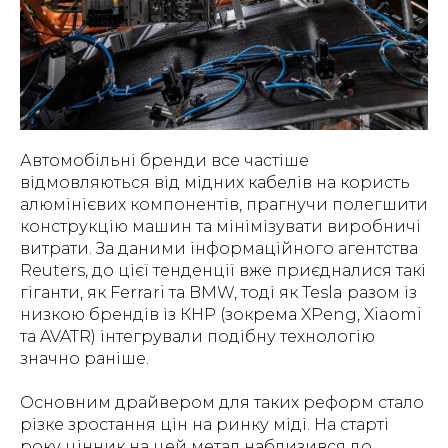
Автомобільні бренди все частіше
відмовляються від мідних кабелів на користь
алюмінієвих компонентів, прагнучи полегшити
конструкцію машин та мінімізувати виробничі
витрати. За даними інформаційного агентства
Reuters, до цієї тенденції вже приєдналися такі
гіганти, як Ferrari та BMW, тоді як Tesla разом із
низкою брендів із КНР (зокрема XPeng, Xiaomi
та AVATR) інтегрували подібну технологію
значно раніше.
Основним драйвером для таких реформ стало
різке зростання цін на ринку міді. На старті
року цінник на цей метал наблизився до