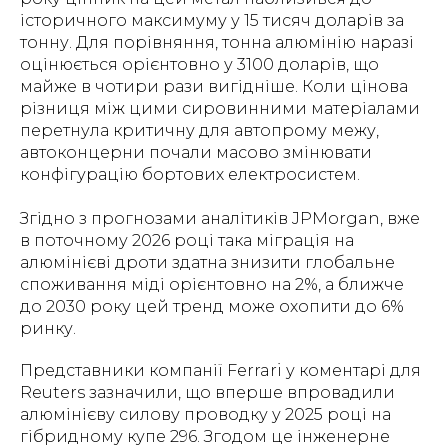
історичного максимуму у 15 тисяч доларів за
тонну. Для порівняння, тонна алюмінію наразі
оцінюється орієнтовно у 3100 доларів, що
майже в чотири рази вигідніше. Коли цінова
різниця між цими сировинними матеріалами
перетнула критичну для автопрому межу,
автоконцерни почали масово змінювати
конфігурацію бортових електросистем.
Згідно з прогнозами аналітиків JPMorgan, вже
в поточному 2026 році така міграція на
алюмінієві дроти здатна знизити глобальне
споживання міді орієнтовно на 2%, а ближче
до 2030 року цей тренд може охопити до 6%
ринку.
Представники компанії Ferrari у коментарі для
Reuters зазначили, що вперше впровадили
алюмінієву силову проводку у 2025 році на
гібридному купе 296. Згодом це інженерне