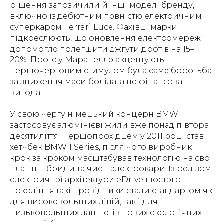
рішення запозичили й інші моделі бренду,
включно із дебютним повністю електричним
суперкаром Ferrari Luce. Фахівці марки
підкреслюють, що оновлення електромережі
допомогло полегшити джгути дротів на 15–
20%. Проте у Маранелло акцентують:
першочерговим стимулом була саме боротьба
за зниження маси боліда, а не фінансова
вигода.
У свою чергу німецький концерн BMW
застосовує алюмінієві жили вже понад півтора
десятиліття. Першопрохідцем у 2011 році став
хетчбек BMW 1 Series, після чого виробник
крок за кроком масштабував технологію на свої
плагін-гібриди та чисті електрокари. Із релізом
електричної архітектури eDrive шостого
покоління такі провідники стали стандартом як
для високовольтних ліній, так і для
низьковольтних ланцюгів нових екологічних