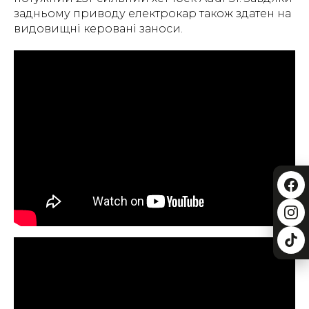
задньому приводу електрокар також здатен на
видовищні керовані заноси.