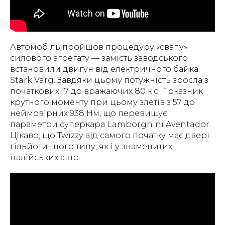
Автомобіль пройшов процедуру «свапу»
силового агрегату — замість заводського
встановили двигун від електричного байка
Stark Varg. Завдяки цьому потужність зросла з
початкових 17 до вражаючих 80 к.с. Показник
крутного моменту при цьому злетів з 57 до
неймовірних 938 Нм, що перевищує
параметри суперкара Lamborghini Aventador.
Цікаво, що Twizzy від самого початку має двері
гільйотинного типу, як і у знаменитих
італійських авто.