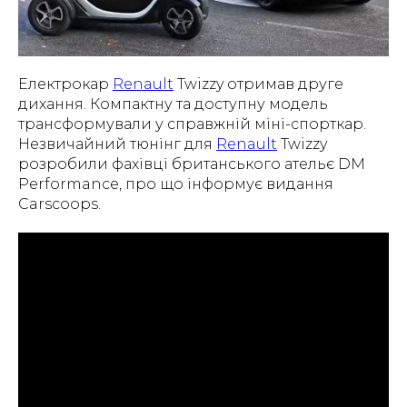
Електрокар
Renault
Twizzy отримав друге
дихання. Компактну та доступну модель
трансформували у справжній міні-спорткар.
Незвичайний тюнінг для
Renault
Twizzy
розробили фахівці британського ательє DM
Performance, про що інформує видання
Carscoops.