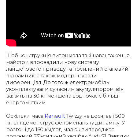
Щоб конструкція витримала такі навантаження,
майстри впровадили нову систему
ланцюгового приводу та посилений сталевий
підрамник, а також модернізували
диференціал. До того ж електромобіль
укомплектували сучасним акумулятором: він
важить на 30 кг менше та водночас є більш
енергомістким.
Оскільки маса
Renault
Twizzy не досягає і 500
кг, він демонструє феноменальну динаміку. У
розгоні до 160 км/год малюк випереджає
потужний 231-сильний хетчбек Audi S1. Завдяки