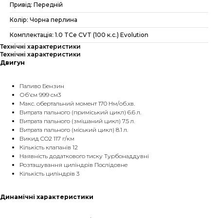
Привід: Передній
Колір: Чорна перлина
Комплектація: 1.0 TCe CVT (100 к.с.) Evolution
Технічні характеристики
Технічні характеристики
Двигун
Паливо Бензин
Об'єм 999 см3
Макс. обертальний момент 170 Нм/об.хв.
Витрата пального (приміський цикл) 6.6 л.
Витрата пального (змішаний цикл) 7.5 л.
Витрата пального (міський цикл) 8.1 л.
Викид CO2 117 г/км
Кількість клапанів 12
Наявність додаткового тиску Турбонаддувні
Розташування циліндрів Послідовне
Кількість циліндрів 3
Динамічні характеристики