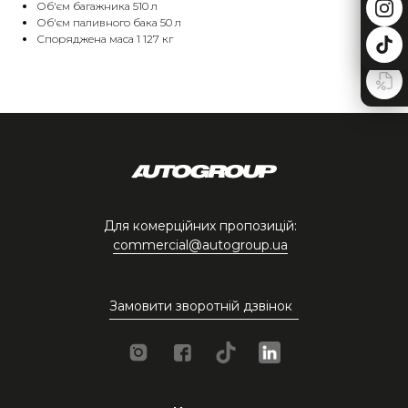
Об'єм багажника 510 л
Об'єм паливного бака 50 л
Споряджена маса 1 127 кг
Для комерційних пропозицій:
commercial@autogroup.ua
Замовити зворотній дзвінок