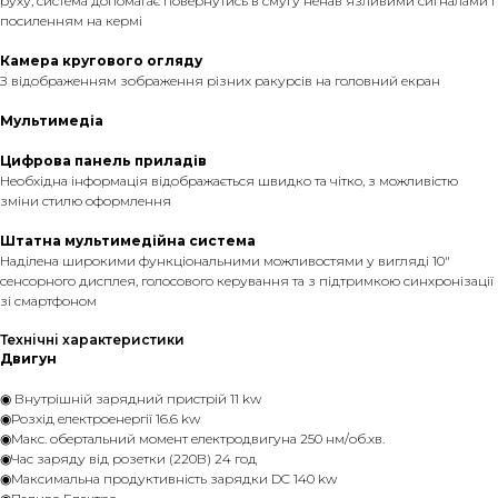
руху, система допомагає повернутись в смугу ненав'язливими сигналами і
посиленням на кермі
Камера кругового огляду
З відображенням зображення різних ракурсів на головний екран
Мультимедіа
Цифрова панель приладів
Необхідна інформація відображається швидко та чітко, з можливістю
зміни стилю оформлення
Штатна мультимедійна система
Наділена широкими функціональними можливостями у вигляді 10"
сенсорного дисплея, голосового керування та з підтримкою синхронізації
зі смартфоном
Технічні характеристики
Двигун
◉ Внутрішній зарядний пристрій 11 kw
◉Розхід електроенергії 16.6 kw
◉Макс. обертальний момент електродвигуна 250 нм/об.хв.
◉Час заряду від розетки (220В) 24 год
◉Максимальна продуктивність зарядки DC 140 kw