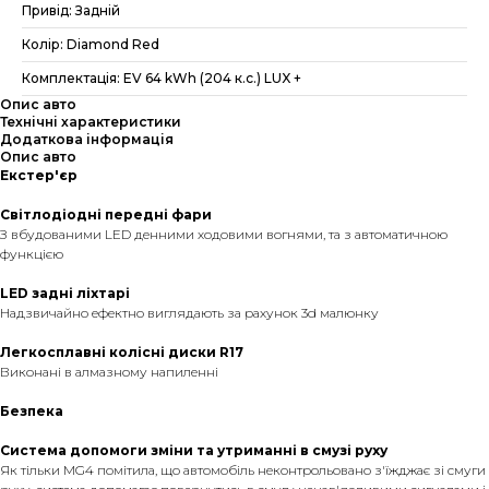
Привід: Задній
Колір: Diamond Red
Комплектація: EV 64 kWh (204 к.с.) LUX +
Опис авто
Технічні характеристики
Додаткова інформація
Опис авто
Екстер'єр
Світлодіодні передні фари
З вбудованими LED денними ходовими вогнями, та з автоматичною
функцією
LED задні ліхтарі
Надзвичайно ефектно виглядають за рахунок 3d малюнку
Легкосплавні колісні диски R17
Виконані в алмазному напиленні
Безпека
Система допомоги зміни та утриманні в смузі руху
Як тільки MG4 помітила, що автомобіль неконтрольовано з'їжджає зі смуги