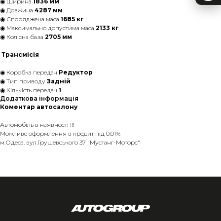
◉ Ширина
1836 мм
◉ Довжина
4287 мм
◉ Споряджена маса
1685 кг
◉ Максимально допустима маса
2133 кг
◉ Колісна база
2705 мм
Трансмісія
◉ Коробка передач
Редуктор
◉ Тип приводу
Задній
◉ Кількість передач
1
Додаткова інформація
Коментар автосалону
Автомобіль в наявності !!!
Можливе оформлення в кредит під 0.01%
м.Одеса. вул.Грушевського 37 "Мустанг-Моторс"