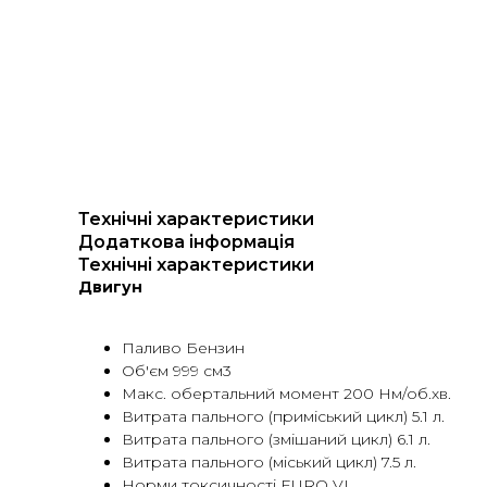
Технічні характеристики
Додаткова інформація
Технічні характеристики
Двигун
Паливо Бензин
Об'єм 999 см3
Макс. обертальний момент 200 Нм/об.хв.
Витрата пального (приміський цикл) 5.1 л.
Витрата пального (змішаний цикл) 6.1 л.
Витрата пального (міський цикл) 7.5 л.
Норми токсичностi EURO VI