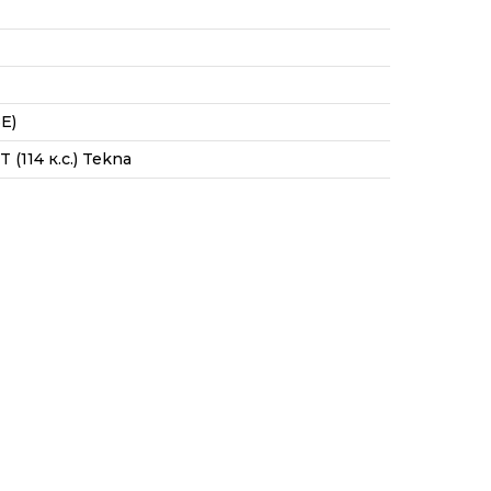
E)
 (114 к.с.) Tekna