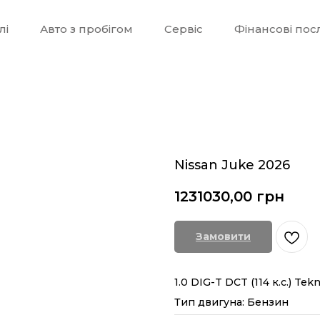
лі
Авто з пробігом
Сервіс
Фінансові пос
Nissan Juke 2026
1231030,00
грн
Замовити
1.0 DIG-T DCT (114 к.с.) Tek
Тип двигуна: Бензин