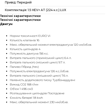
Привід: Передній
Комплектація: 1.5 HEV+ AT (224 к.с.) LUX
Технічні характеристики
Технічні характеристики
Двигун
Норми токсичностi EURO Vi
Кількість клапанів 16
Макс. обертальний момент електродвигуна 120 нм/об.хв.
Кількість циліндрів 4
Потужність двигуна 156 к.с.
Витрата пального (приміський цикл) 6.4 л.
Витрата пального (міський цикл) 9.7 л.
Паливо Гібрид (hev)
Потужність електродвигуна 126 к.с./об.хв.
Витрата пального (змішаний цикл) 7.6 л.
Наявність додаткового тиску Турбонаддувні
Викид CO2 168 г/км
Об'єм 1 496 см3
Розташування циліндрів Послідовне
Ємність батареї 1.8 kwh
Макс. обертальний момент 230 нм/об.хв.