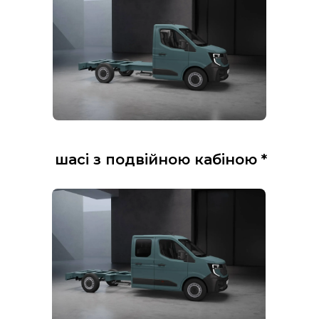
шасі з подвійною кабіною *