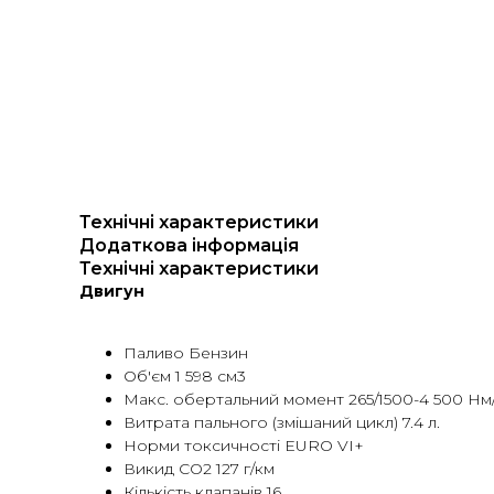
Технічні характеристики
Додаткова інформація
Технічні характеристики
Двигун
Паливо Бензин
Об'єм 1 598 см3
Макс. обертальний момент 265/1500-4 500 Нм/
Витрата пального (змішаний цикл) 7.4 л.
Норми токсичностi EURO VI+
Викид CO2 127 г/км
Кількість клапанів 16