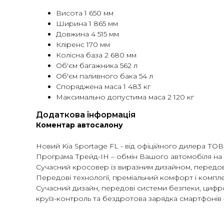
Висота 1 650 мм
Ширина 1 865 мм
Довжина 4 515 мм
Кліренс 170 мм
Колісна база 2 680 мм
Об'єм багажника 562 л
Об'єм паливного бака 54 л
Споряджена маса 1 483 кг
Максимально допустима маса 2 120 кг
Додаткова інформація
Коментар автосалону
Новий Kia Sportage FL - від офіційного дилера ТОВ 
Програма Трейд-ІН – обмін Вашого автомобіля на но
Сучасний кросовер із виразним дизайном, передов
Передові технології, преміальний комфорт і компле
Сучасний дизайн, передові системи безпеки, цифрова
круїз-контроль та бездротова зарядка смартфонів 