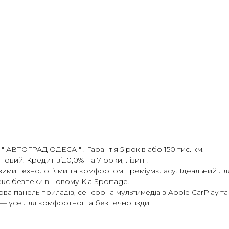
" АВТОГРАД ОДЕСА " . Гарантія 5 років або 150 тис. км.
вий. Кредит від0,0% на 7 роки, лізинг.
ими технологіями та комфортом преміумкласу. Ідеальний дл
кс безпеки в новому Kia Sportage.
 панель приладів, сенсорна мультимедіа з Apple CarPlay та An
— усе для комфортної та безпечної їзди.